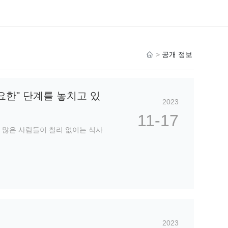
공개 정보
고
객
요한" 단계를 놓치고 있
서
2023
비
11-17
스
 많은 사람들이 칠리 없이는 식사
전
화
:
+
8
6
-
1
3
2023
9
3