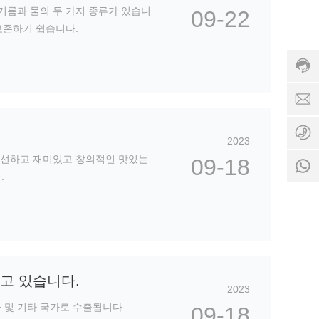
3
기름과 물의 두 가지 종류가 있습니
09-22
7
7
2
보존하기 쉽습니다.
+
1
3
8
4
6
6
1
1
-
3
4
8
1
3
3
6
3
4
1
9
서
q
3
3
비
2023
q
9
7
스
.
3
 신선하고 재미있고 창의적인 맛있는
09-18
1
시
c
7
4
.
간
o
1
1
:
4
3
0
3
3
:
3
4
0
4
0
-
고 있습니다.
2
2023
4
아 및 기타 국가로 수출됩니다.
:
09-18